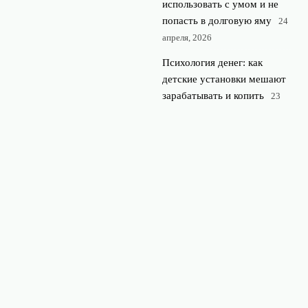
использовать с умом и не
попасть в долговую яму
24
апреля, 2026
Психология денег: как
детские установки мешают
зарабатывать и копить
23
апреля, 2026
Финансовая подушка
безопасности: сколько денег
нужно и где лучше их
хранить
22 апреля, 2026
© 2026 Rubl360
Финансы и экономика
News