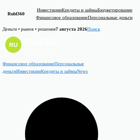
Инвестиции
Кредиты и займы
Бюджетирование
Rubl360
Финансовое образование
Персональные деньги
Skip
Деньги • рынок • решения
7 августа 2026
Поиск
to
content
Финансовое образование
Персональные
деньги
Инвестиции
Кредиты и займы
News