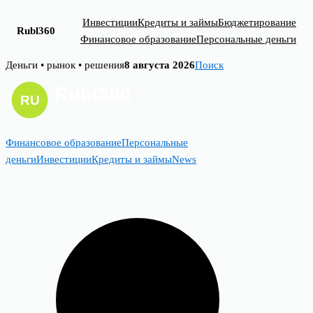
Инвестиции
Кредиты и займы
Бюджетирование
Rubl360
Финансовое образование
Персональные деньги
Skip
Деньги • рынок • решения
8 августа 2026
Поиск
to
content
Финансовое образование
Персональные
деньги
Инвестиции
Кредиты и займы
News