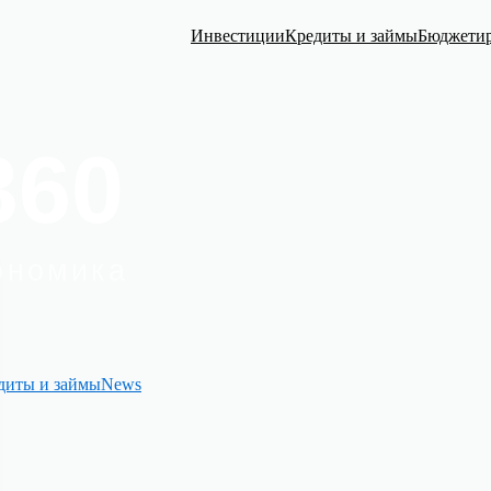
Инвестиции
Кредиты и займы
Бюджети
диты и займы
News