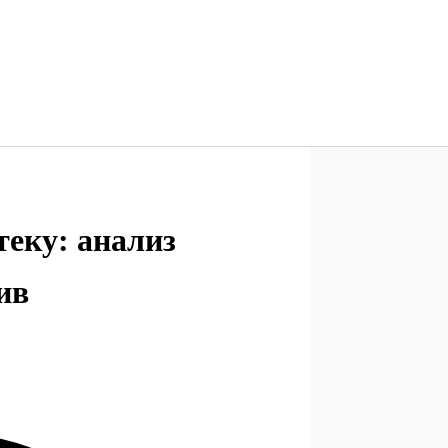
теку: анализ
ив