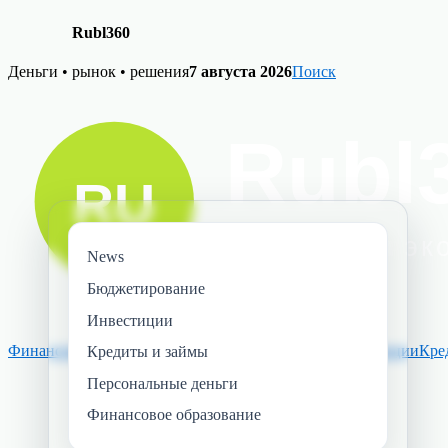
Rubl360
Skip
Деньги • рынок • решения
7 августа 2026
Поиск
to
content
News
Бюджетирование
Инвестиции
Финансовое образование
Персональные деньги
Инвестиции
Кре
Кредиты и займы
Персональные деньги
Финансовое образование