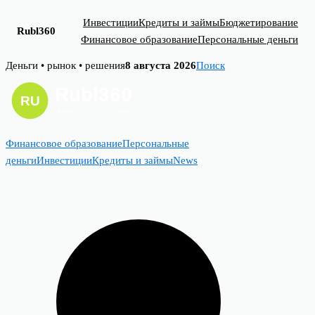
Инвестиции
Кредиты и займы
Бюджетирование
Rubl360
Финансовое образование
Персональные деньги
Skip
Деньги • рынок • решения
8 августа 2026
Поиск
to
content
Финансовое образование
Персональные
деньги
Инвестиции
Кредиты и займы
News