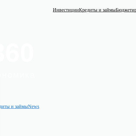
Инвестиции
Кредиты и займы
Бюджети
диты и займы
News