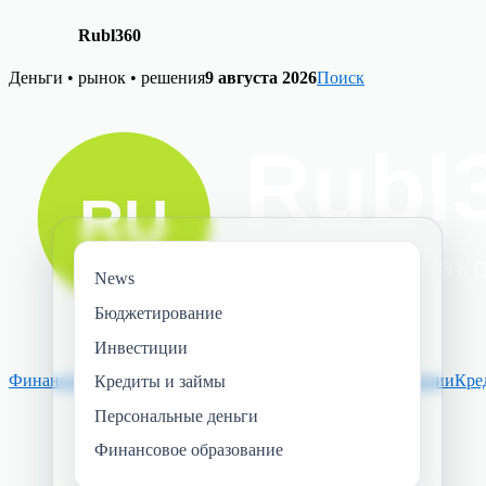
Rubl360
Skip
Деньги • рынок • решения
9 августа 2026
Поиск
to
content
News
Бюджетирование
Инвестиции
Финансовое образование
Персональные деньги
Инвестиции
Кре
Кредиты и займы
Персональные деньги
Финансовое образование