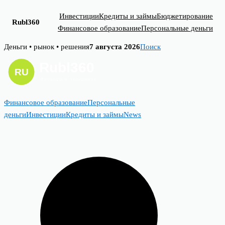
Инвестиции
Кредиты и займы
Бюджетирование
Rubl360
Финансовое образование
Персональные деньги
Skip
Деньги • рынок • решения
7 августа 2026
Поиск
to
content
Финансовое образование
Персональные
деньги
Инвестиции
Кредиты и займы
News