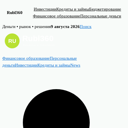
Инвестиции
Кредиты и займы
Бюджетирование
Rubl360
Финансовое образование
Персональные деньги
Skip
Деньги • рынок • решения
9 августа 2026
Поиск
to
content
Финансовое образование
Персональные
деньги
Инвестиции
Кредиты и займы
News