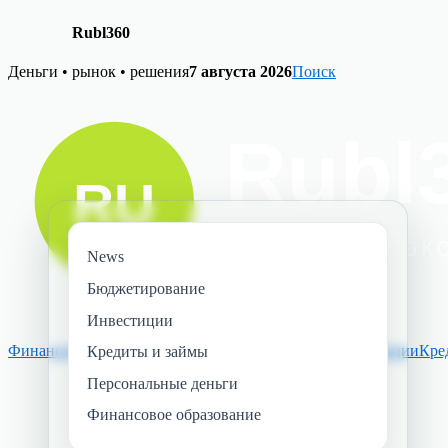
Rubl360
Skip
Деньги • рынок • решения
7 августа 2026
Поиск
to
content
News
Бюджетирование
Инвестиции
Финансовое образование
Персональные деньги
Инвестиции
Кре
Кредиты и займы
Персональные деньги
Финансовое образование