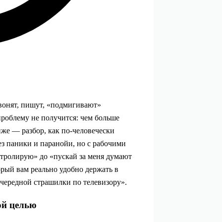
вонят, пишут, «подмигивают»
облему не получится: чем больше
иже — разбор, как по‑человечески
ез паники и паранойи, но с рабочими
нтролирую» до «пускай за меня думают
орый вам реально удобно держать в
очередной страшилки по телевизору».
ой целью