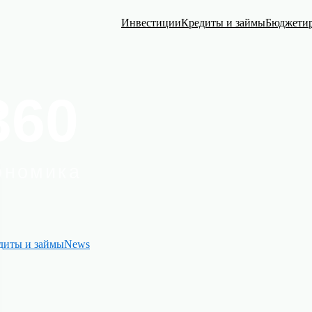
Инвестиции
Кредиты и займы
Бюджети
диты и займы
News