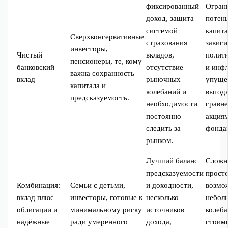
фиксированный
Огран
доход, защита
потен
системой
капита
Сверхконсервативные
страхования
зависи
инвесторы,
Чистый
вкладов,
полити
пенсионеры, те, кому
банковский
отсутствие
и инфл
важна сохранность
вклад
рыночных
упуще
капитала и
колебаний и
выгод
предсказуемость.
необходимости
сравн
постоянно
акция
следить за
фонда
рынком.
Лучший баланс
Сложн
предсказуемости
просто
Комбинация:
Семьи с детьми,
и доходности,
возмо
вклад плюс
инвесторы, готовые к
несколько
небол
облигации и
минимальному риску
источников
колеб
надёжные
ради умеренного
дохода,
стоим