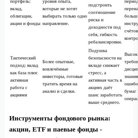
портфель:
уровня опыта,
перио
подстроить
вклад,
которые не хотят
перена
соотношение
облигации,
выбирать только одно
больш
риска и
акции и фонды
направление.
инстр
доходности под
счётов
себя, гибкость
контро
ребалансировки.
Подушка
Высок
Тактический
безопасности на
Более опытные,
требов
подход: вклад
вкладе снижает
вовлечённые
дисци
как база плюс
стресс, а
инвесторы, готовые
знания
активная
активная часть в
тратить время на
ошибо
работа с
акциях даёт
анализ и сделки.
бумаг 
акциями
шанс заработать
опера
выше среднего.
Инструменты фондового рынка:
акции, ETF и паевые фонды -