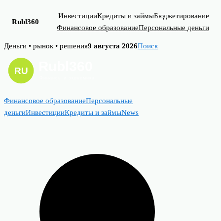
Инвестиции
Кредиты и займы
Бюджетирование
Rubl360
Финансовое образование
Персональные деньги
Skip
Деньги • рынок • решения
9 августа 2026
Поиск
to
content
Финансовое образование
Персональные
деньги
Инвестиции
Кредиты и займы
News