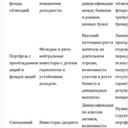
фонды
повышения
диверсификация
облиг
облигаций
доходности.
между банками
фондо
и рынком
требуе
ценных бумаг.
брокер
Высокий
Значи
потенциал роста
просад
Молодые и риск-
капитала на
отдел
Портфель с
нейтральные
длительном
перио
преобладанием
инвесторы с долгим
отрезке,
психо
акций и
горизонтом и
возможность
нагруз
фондов акций
устойчивым
участия в росте
отсут
доходом.
бизнеса и
гаран
дивидендных
резуль
выплатах.
конкре
Диверсификация
Нужно
по классам
струк
активов,
Смешанный
Инвесторы среднего
портф
возможность