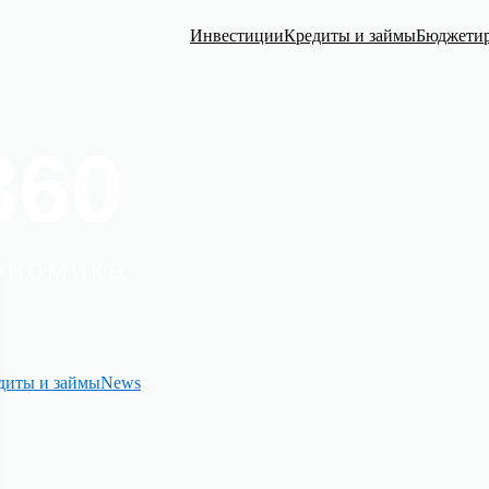
Инвестиции
Кредиты и займы
Бюджети
диты и займы
News