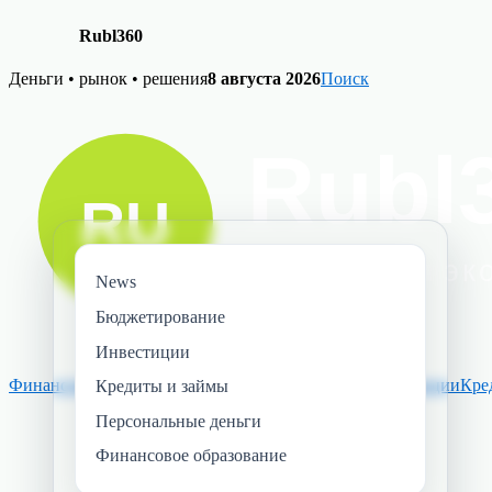
Rubl360
Skip
Деньги • рынок • решения
8 августа 2026
Поиск
to
content
News
Бюджетирование
Инвестиции
Финансовое образование
Персональные деньги
Инвестиции
Кре
Кредиты и займы
Персональные деньги
Финансовое образование