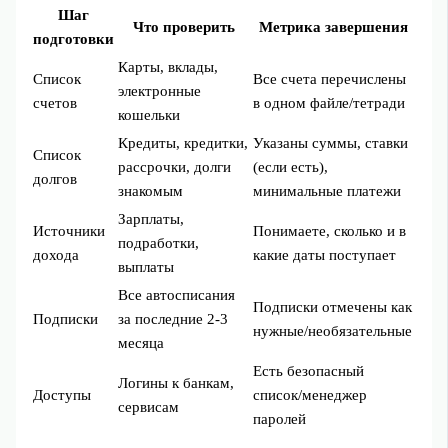
Шаг
Что проверить
Метрика завершения
подготовки
Карты, вклады,
Список
Все счета перечислены
электронные
счетов
в одном файле/тетради
кошельки
Кредиты, кредитки,
Указаны суммы, ставки
Список
рассрочки, долги
(если есть),
долгов
знакомым
минимальные платежи
Зарплаты,
Источники
Понимаете, сколько и в
подработки,
дохода
какие даты поступает
выплаты
Все автосписания
Подписки отмечены как
Подписки
за последние 2-3
нужные/необязательные
месяца
Есть безопасный
Логины к банкам,
Доступы
список/менеджер
сервисам
паролей