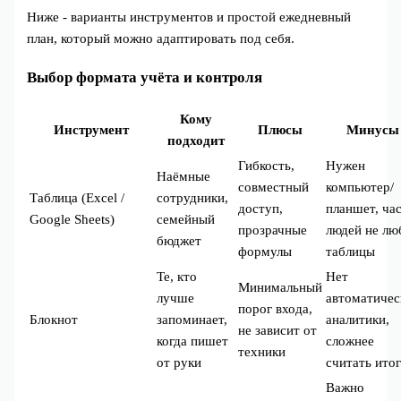
Ниже - варианты инструментов и простой ежедневный
план, который можно адаптировать под себя.
Выбор формата учёта и контроля
Кому
Инструмент
Плюсы
Минусы
подходит
Гибкость,
Нужен
Наёмные
совместный
компьютер/
Таблица (Excel /
сотрудники,
доступ,
планшет, ча
Google Sheets)
семейный
прозрачные
людей не лю
бюджет
формулы
таблицы
Те, кто
Нет
Минимальный
лучше
автоматичес
порог входа,
Блокнот
запоминает,
аналитики,
не зависит от
когда пишет
сложнее
техники
от руки
считать ито
Важно