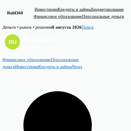
Инвестиции
Кредиты и займы
Бюджетирование
Rubl360
Финансовое образование
Персональные деньги
Skip
Деньги • рынок • решения
8 августа 2026
Поиск
to
content
Финансовое образование
Персональные
деньги
Инвестиции
Кредиты и займы
News