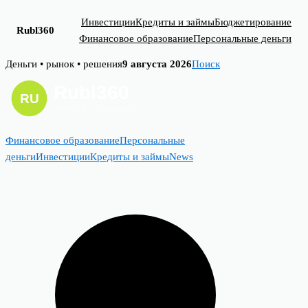
Инвестиции
Кредиты и займы
Бюджетирование
Rubl360
Финансовое образование
Персональные деньги
Skip
Деньги • рынок • решения
9 августа 2026
Поиск
to
content
Финансовое образование
Персональные
деньги
Инвестиции
Кредиты и займы
News