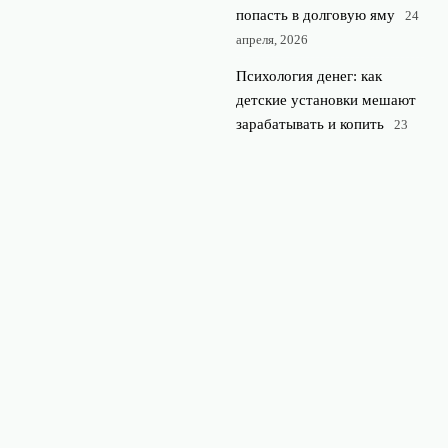
попасть в долговую яму
24
апреля, 2026
Психология денег: как
детские установки мешают
зарабатывать и копить
23
апреля, 2026
Финансовая подушка
безопасности: сколько денег
нужно и где лучше их
хранить
22 апреля, 2026
© 2026 Rubl360
Финансы и экономика